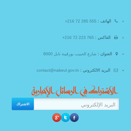
الهاتف :
555 285 72 216+
الفاكس :
765 223 72 216+
العنوان :
شارع الحبيب بورقيبة نابل 8000
البريد الالكتروني :
contact@nabeul.gov.tn
الاشتراك