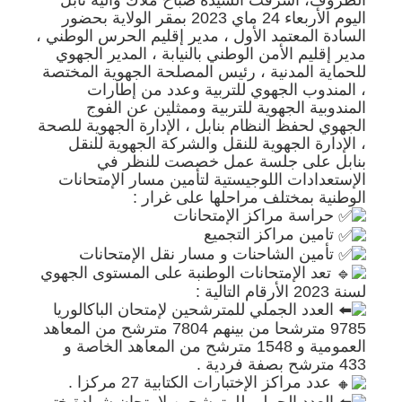
الظروف، أشرفت السيدة صباح ملّاك والية نابل
اليوم الأربعاء 24 ماي 2023 بمقر الولاية بحضور
السادة المعتمد الأول ، مدير إقليم الحرس الوطني ،
مدير إقليم الأمن الوطني بالنيابة ، المدير الجهوي
للحماية المدنية ، رئيس المصلحة الجهوية المختصة
، المندوب الجهوي للتربية وعدد من إطارات
المندوبية الجهوية للتربية وممثلين عن الفوج
الجهوي لحفظ النظام بنابل ، الإدارة الجهوية للصحة
، الإدارة الجهوية للنقل والشركة الجهوية للنقل
بنابل على جلسة عمل خصصت للنظر في
الإستعدادات اللوجيستية لتأمين مسار الإمتحانات
الوطنية بمختلف مراحلها على غرار :
حراسة مراكز الإمتحانات
تامين مراكز التجميع
تأمين الشاحنات و مسار نقل الإمتحانات
تعد الإمتحانات الوطنبة على المستوى الجهوي
لسنة 2023 الأرقام التالية :
العدد الجملي للمترشحين لإمتحان الباكالوريا
9785 مترشحا من بينهم 7804 مترشح من المعاهد
العمومية و 1548 مترشح من المعاهد الخاصة و
433 مترشح بصفة فردية .
عدد مراكز الإختبارات الكتابية 27 مركزا .
العدد الجملي للمترشحين لإمتحان شهادة ختم