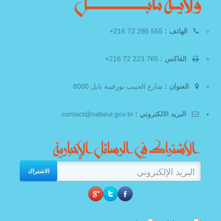
الهاتف :
555 285 72 216+
الفاكس :
765 223 72 216+
العنوان :
شارع الحبيب بورقيبة نابل 8000
البريد الالكتروني :
contact@nabeul.gov.tn
الاشتراك