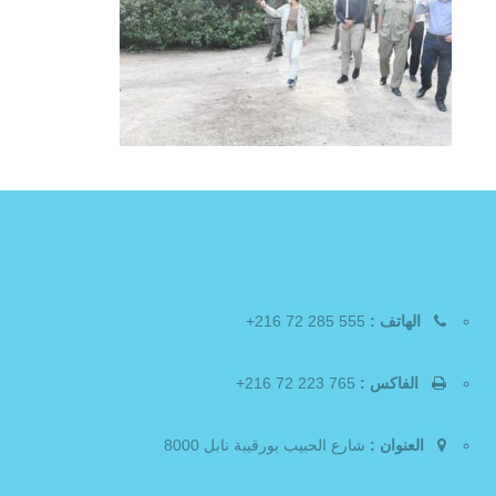
الهاتف :
555 285 72 216+
الفاكس :
765 223 72 216+
العنوان :
شارع الحبيب بورقيبة نابل 8000