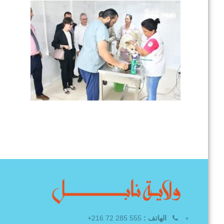
الهاتف :
555 285 72 216+