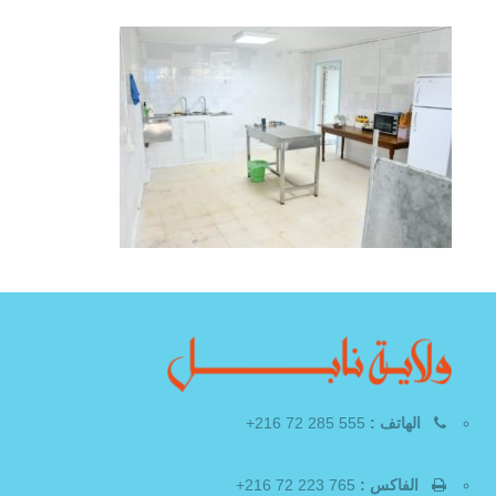
الهاتف :
555 285 72 216+
الفاكس :
765 223 72 216+