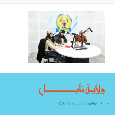
الهاتف :
555 285 72 216+