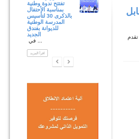
وميدانية لتنفيذ
تفتتح ندوة وطنية
بطة بين نابل
المشاريع المدرجة
بمناسبة الأحتفال
في إطار برنامج
بالذكرى 30 لتأسيس
التنمية المندمجة
المدرسة الوطنية
بولاية نابل .
للديوانة بفندق
ار متابعة ...
الجديد
ي أن نسبة تقدم
في ...
اقرأ المزيد
اقرأ المزيد