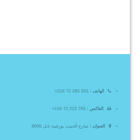
الهاتف :
555 285 72 216+
الفاكس :
765 223 72 216+
العنوان :
شارع الحبيب بورقيبة نابل 8000