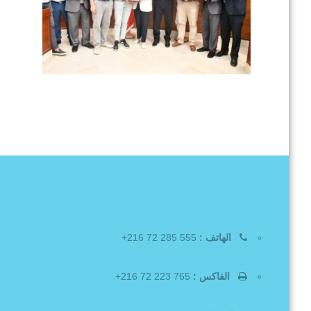
الهاتف :
555 285 72 216+
الفاكس :
765 223 72 216+