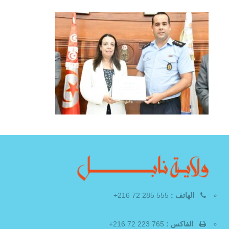
الهاتف :
555 285 72 216+
الفاكس :
765 223 72 216+