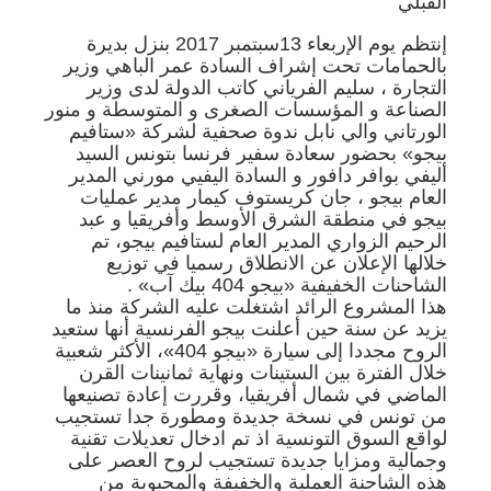
القبلي
إنتظم يوم الإربعاء 13سبتمبر 2017 بنزل بديرة
بالحمامات تحت إشراف السادة عمر الباهي وزير
التجارة ، سليم الفرياني كاتب الدولة لدى وزير
الصناعة و المؤسسات الصغرى و المتوسطة و منور
الورتاني والي نابل ندوة صحفية لشركة «ستافيم
بيجو» بحضور سعادة سفير فرنسا بتونس السيد
أليفي بوافر دافور و السادة اليفيي مورني المدير
العام بيجو ، جان كريستوف كيمار مدير عمليات
بيجو في منطقة الشرق الأوسط وأفريقيا و عبد
الرحيم الزواري المدير العام لستافيم بيجو، تم
خلالها الإعلان عن الانطلاق رسميا في توزيع
الشاحنات الخفيفية «بيجو 404 بيك آب» .
هذا المشروع الرائد اشتغلت عليه الشركة منذ ما
يزيد عن سنة حين أعلنت بيجو الفرنسية أنها ستعيد
الروح مجددا إلى سيارة «بيجو 404»، الأكثر شعبية
خلال الفترة بين الستينات ونهاية ثمانينات القرن
الماضي في شمال أفريقيا، وقررت إعادة تصنيعها
من تونس في نسخة جديدة ومطورة جدا تستجيب
لواقع السوق التونسية اذ تم ادخال تعديلات تقنية
وجمالية ومزايا جديدة تستجيب لروح العصر على
هذه الشاحنة العملية والخفيفة والمحبوبة من