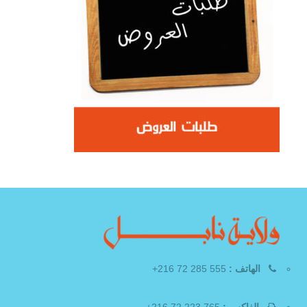
الهاتف :
555 285 72 216+
الفاكس :
765 223 72 216+