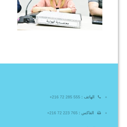
الهاتف :
555 285 72 216+
الفاكس :
765 223 72 216+