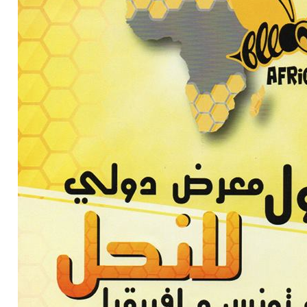
.
جني ...
..
في إط
اقرأ المزيد
اقرأ المزيد