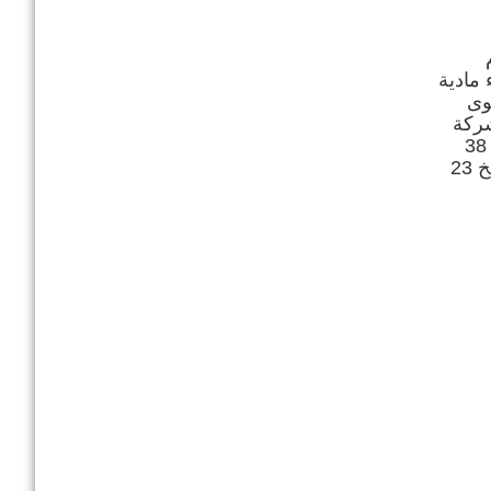
 مادية
وى
شركة
خاصة تنظيمها خلال الفترة الممتدة من 5 الى 15 فيفري 2018 وذلك بفضاء المعرض الدولى بنابل بمشاركة حوالي 38
عارضا من 18 دولة اجنبية حيث ستنظم دورات تكوينية وعروض تجارية ، وقد تم برمجة جلسة جهوية للمتابعة بتاريخ 23