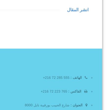
انشر المقال
الهاتف :
555 285 72 216+
الفاكس :
765 223 72 216+
العنوان :
شارع الحبيب بورقيبة نابل 8000