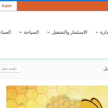
English
دارة
الاستثمار والتشغيل
السياحة
الصناع
بل
جلسة عمل حو
سة عمل لعرض
الإستعداد لموسم
مشروع محطة
جني وتحويل الزيتون
تحويل الكهربائي
والإحتفال بالعيد
المزدوج ذو جهد 400
الوطني للشجرة
كيلوفولط قرنبالية 2
إستعدادا لموسم