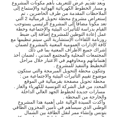
وبعد تقديم عرض للتعريف بأهم مكونات المشروع
و مسار الخطوط الكهربائية الهوائية والإستماع إلى
الملاحظات المقدمة من طرف الحاضرين ، تم
إستعراض مشروع محطة تحويل قرمبالية 2 التي
تعد مكونا مضافا إلى المشروع الرئيسي يستوجب
القيام بدراسة للتأثيرات البيئية والإجتماعية وخطة
عمل إعادة التوطين للمشروع إضافة إلى ضبط
روزنامة اللقاءات الإستشارية التي سيتم تنظيمها مع
كافة الإدارات العمومية المعنية بالمشروع لضمان
إشراك جميع الأطراف المعنية بما في ذلك
المجتمعات المحلية والمجتمع المدني ، لضمان أخذ
إهتماماتهم ومخاوفهم في الاعتبار خلال مراحل
التخطيط والتنفيذ للمشروع .
وتتكون محطة التحويل المبرمجة والتي ستكون
موضوع تقييم التأثيرات البيئية والاجتماعية من :
محطة تحويل مصفحة بقرمبالية في الموقع
المحدد من قبل الشركة التونسية للكهرباء والغاز .
مسارات جديدة لخطوط الجهد العالي الداخلة
والخارجة من المحطة .
وأكدت السيدة الوالية على أهمية هذا المشروع
الوطني الذي سيساهم في تأمين المخزون الطاقي
بتونس وإنشاء ممر لنقل الطاقة بين الشمال