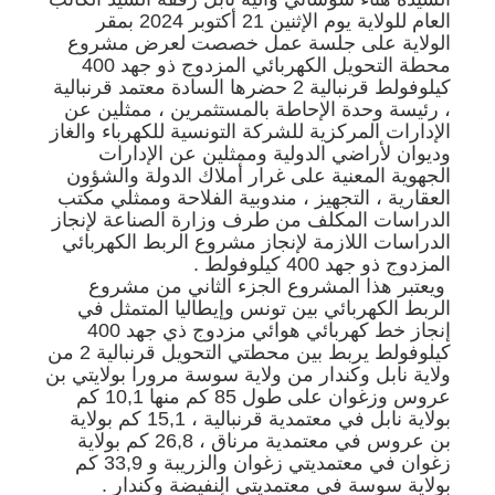
العام للولاية يوم الإثنين 21 أكتوبر 2024 بمقر
الولاية على جلسة عمل خصصت لعرض مشروع
محطة التحويل الكهربائي المزدوج ذو جهد 400
كيلوفولط قرنبالية 2 حضرها السادة معتمد قرنبالية
، رئيسة وحدة الإحاطة بالمستثمرين ، ممثلين عن
الإدارات المركزية للشركة التونسية للكهرباء والغاز
وديوان لأراضي الدولية وممثلين عن الإدارات
الجهوية المعنية على غرار أملاك الدولة والشؤون
العقارية ، التجهيز ، مندوبية الفلاحة وممثلي مكتب
الدراسات المكلف من طرف وزارة الصناعة لإنجاز
الدراسات اللازمة لإنجاز مشروع الربط الكهربائي
المزدوج ذو جهد 400 كيلوفولط .
ويعتبر هذا المشروع الجزء الثاني من مشروع
الربط الكهربائي بين تونس وإيطاليا المتمثل في
إنجاز خط كهربائي هوائي مزدوج ذي جهد 400
كيلوفولط يربط بين محطتي التحويل قرنبالية 2 من
ولاية نابل وكندار من ولاية سوسة مرورا بولايتي بن
عروس وزغوان على طول 85 كم منها 10,1 كم
بولاية نابل في معتمدية قرنبالية ، 15,1 كم بولاية
بن عروس في معتمدية مرناق ، 26,8 كم بولاية
زغوان في معتمديتي زغوان والزريبة و 33,9 كم
بولاية سوسة في معتمديتي النفيضة وكندار .