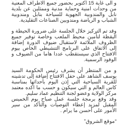
و الى غاية 15 اكتوبر بحضور جميع الاطراف المعنية
من وحدات امنية وحماية مدنية وممثلين عن بلدية
نابل والمندوبية الجهوية للسياحة بنابل ومندوبية
الشباب و الرياضة ومندوبين الصناعات التقليدية.
وقد تم التركيز خلال الجلسة على ضرورة الحيطة و
اليقظة لتأمين محيط الملعب وخاصة توفير جميع
الظروف الملائمة لاستقبال ضيوف الدورة إضافة
إلى الاتفاق على البرنامج التنشيطي الخاص بيوم
الافتتاح الذي سيستقطب عددا هاما من الضيوف و
الوفود الرسمية.
و من المنتظر أن يشرف رئيس الحكومة السيد
يوسف الشاهد على حفل الافتتاح إضافة إلى تدشينه
للقرية السياحية التي إذن اليوم بأحداثها بمناسبة
كاس العالم و التي سيكون و حسب ما اكده معتمد
مركز الولاية وعضو لجنة التنظيم عماد سليم.
وقد وقع برمجة جلسة عمل صباح يوم الخميس
المقبل لمزيد إعطاء التوصيات والتأكد من سير
الأمور على أحسن ما يرام .
“موقع الشروق”