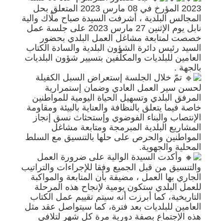
2023 المؤرخ في 08 مارس 2023 المتعلق بحل
المجالس البلدية ، أشرفت السيدة صباح ملّاك والية
نابل يوم الإثنين 27 مارس 2023 على جلسة عمل
خصصت لمتابعة مشاغل العمل البلدي بحضور
السيد رئيس دائرة الشؤون البلدية والسادة الكتاب
العامين للبلديات والمكلّفين بتسيير شؤون البلديات
بالجهة .
تمّ خلال الجلسة إستعراض السبل الكفيلة
لحسن سير العمل العادي وضمان إستمرارية
المرفق البلدي وتسهيل الحياة اليومية للمواطنين
خاصة فيما يتعلق بالنظافة والعناية بالبيئة ومقاومة
الإنتصاب والبناء الفوضوي وإستحثاث نسق إنجاز
المشاريع البلدية المبرمجة ومتابعة مشاغل
المواطنين والحرص على حلها بالتنسيق مع السلط
المحلية والجهوية.
وأكدت السيدة الوالية على ضرورة العمل
والتنسيق من قبل الجميع وفقا للإجراءات والتراتيب
الجاري بها العمل ، مضيفة بأن المتابعة والمواكبة
للعمل البلدي ستكون يومية لإنجاح هذه المرحلة
التاريخية، كما أبرزت أنه سيتم تقييم عمل الكتاب
العامين للبلديات بعد فترة، كما سيتواصل عقد مثل
هذه الإجتماع بصفة دورية مرة كل شهر لتلافي