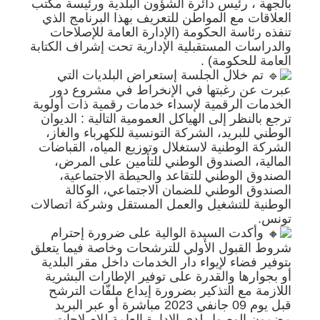
بالجهة ، رئيس دائرة الشؤون البلدية ورئيسة مكتب
العلاقات مع المواطن للتعريف بهذا البرنامج الذي
تنفذه رئاسة الحكومة (الإدارة العامة للإصلاحات
والدراسات المستقبلية الإدارية تحت إشراف الكتابة
العامة للحكومة) .
تم خلال الجلسة إستعراض البلديات التي
عبرت عن رغبتها في الإنخراط في مشروع دور
الخدمات الرقمية لإسداء خدمات رقمية ذات أولوية
ترجع بالنظر إلى الهياكل العمومية التالية : الديوان
الوطني للبريد، الشركة التونسية للكهرباء والغاز،
الشركة الوطنية لاستغلال وتوزيع المياه، القباضات
المالية، الصندوق الوطني للتأمين على المرض،
الصندوق الوطني للتقاعد والحيطة الاجتماعية،
الصندوق الوطني للضمان الاجتماعي، الوكالة
الوطنية للتشغيل والعمل المستقل وشركة اتصالات
تونس.
وأكدت السيدة الوالية على ضرورة إحترام
شروط القبول الأولي للترشحات وخاصة فيما يتعلق
بتوفير فضاء لإيواء دار الخدمات داخل مقر البلدية
أو بجوارها والقدرة على توفير الإطارات البشرية
اللازمة مع التذكير بضرورة إيداع ملفّات الترشح
قبل يوم 09 جانفي 2023 مباشرة أو عبر البريد
مضمون الوصول لدى الإدارة العامة للإصلاحات