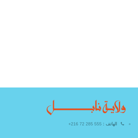
الهاتف :
555 285 72 216+