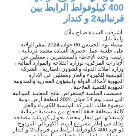
400 كيلوفولط الرابط بين
قرنبالية2 و كندار
أشرفت السيدة صباح ملّاك
والية نابل
مساء يوم الخميس 06 جوان 2024 بمقر الولاية
على جلسة عمل حضرها السادة معتمد قرنبالية ،
رئيسة وحدة الإحاطة بالمستثمرين ، ممثلين عن
الإدارات المركزية لوزارة الفلاحة والموارد المائية ،
وزارة أملاك الدولة والشؤون العقارية ، الشركة
التونسية للكهرباء والغاز وممثلين عن الإدارة
الجهوية لأملاك الدولة والشؤون العقارية والمندوبية
الجهوية للتنمية الفلاحية .
خصصت الجلسة لإستعراض نتائج المعاينة الميدانية
التي تمت يوم 04 جوان 2024 لقطعة أرض دولية
موضوع طلب الشركة التونسية للكهرباء والغاز
كائنة بمنطقة خنقة الحجاج من معتمدية قرنبالية
لإستغلالها في إنجاز محطة تحويل كهربائية مصفحة
وذلك في إطار مشروع الربط الكهربائي المزدوج
ذو جهد 400 كيلوفولط الرابط بين قرنبالية2 و كندار
وبعد الإستماع إلى الملاحظات والمعطيات