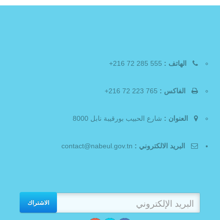
الهاتف :
555 285 72 216+
الفاكس :
765 223 72 216+
العنوان :
شارع الحبيب بورقيبة نابل 8000
البريد الالكتروني :
contact@nabeul.gov.tn
الاشتراك