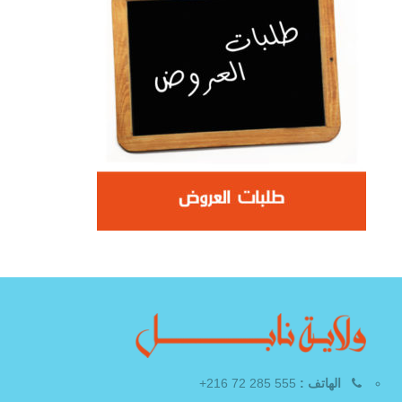
الهاتف :
555 285 72 216+