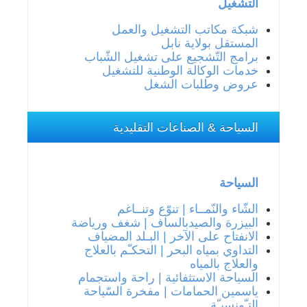
التشغيل
شبكة مكاتب التشغيل والعمل
المستقل بولاية نابل
برامج التّشجيع على تشغيل الشّباب
خدمات الوكالة الوطنية للتشغيل
عروض وطلبات الشغل
السياحة & الصناعات التقليدية
السياحة
الشّاء والنّمــاء | تنوّع وتنــاغم
البيزرة والصيدبالساف | شغف ورياضة
الانفتاح على الآخر | البـلد المضياف
التداوي بمياه البحر | التحكـّم بالعلاج
والعلاج بالمياه
السياحة الاستثفائية | راحة واستجمام
ياسمين الحمامات | مفخرة السّياحة
التـّونسيـّة