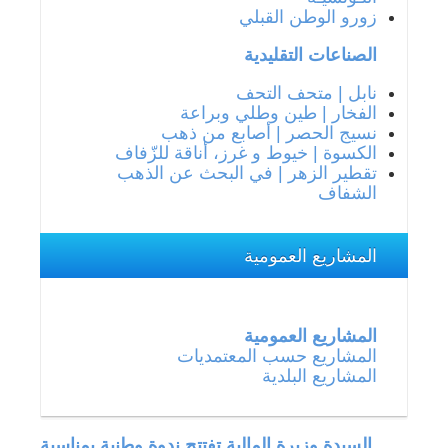
زورو الوطن القبلي
الصناعات التقليدية
نابل | متحف التحف
الفخار | طين وطلي وبراعة
نسيج الحصر | أصابع من ذهب
الكسوة | خيوط و غرز، أناقة للزّفاف
تقطير الزهر | في البحث عن الذهب
الشفاف
المشاريع العمومية
المشاريع العمومية
المشاريع حسب المعتمديات
المشاريع البلدية
جة في
السيدة وزيرة المالية تفتتح ندوة وطنية بمناسبة