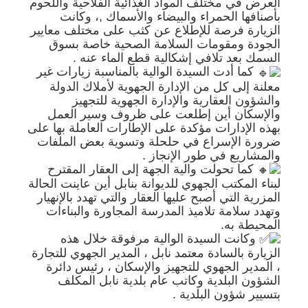
العرض في مختلف المواد الغذائية الفلاحية واللحوم
بأصنافها الحمراء والبيضاء والأسماك ,، وكانت
الزيارة فرصة للإطلاع عن كثب على مختلف معايير
الجودة ومقومات السلامة الصحية خاصة بسوق
السمك بعد تلافي إشكالية قطع الماء عنه .
كما أدت السيدة الوالية بالمناسبة زيارات غير
معلنة إلى كل من الإدارة الجهوية لأملاك الدولة
والشؤون العقارية والإدارة الجهوية للتجهيز
والإسكان أين إطلعت على ظروف وسير العمل
بهذه الإدارات مؤكدة على الإطارات العاملة بها على
ضرورة الإسراع في حلحلة وتسوية بعض الملفات
والمشاريع في طور الإنجاز .
كما تحولت والية الجهة إلى العقار المقترح
لبناء المكتب الجهوي للديوانة بنابل أين عاينت الحالة
المزرية التي أصبح عليها العقار والتي تهدد بالإنهيار
وتهدد سلامة تلاميذ المدرسة المجاورة والبناءات
المحيطة به.
وكانت السيدة الوالية مرفوقة خلال هذه
الزيارة بالسادة معتمد نابل ، المدير الجهوي للتجارة
، المدير الجهوي للتجهيز والإسكان ، رئيس دائرة
الشؤون البلدية وكاتب عام بلدية نابل المكلف
بتسيير شؤون البلدية .