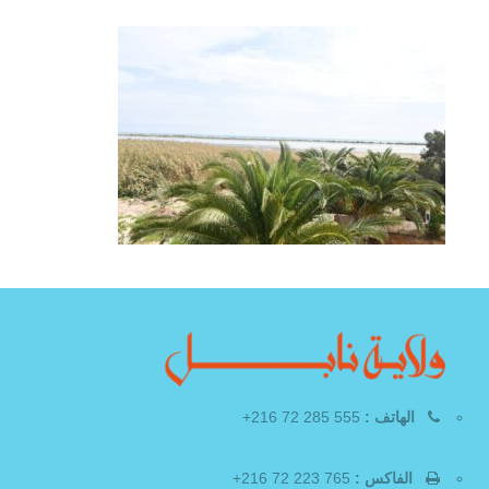
الهاتف :
555 285 72 216+
الفاكس :
765 223 72 216+