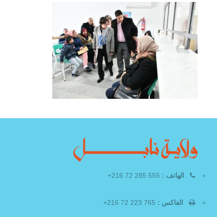
الهاتف :
555 285 72 216+
الفاكس :
765 223 72 216+