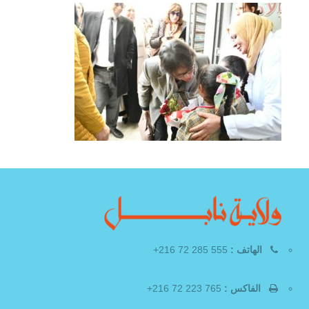
الهاتف :
555 285 72 216+
الفاكس :
765 223 72 216+