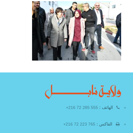
الهاتف :
555 285 72 216+
الفاكس :
765 223 72 216+