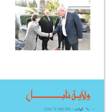
الهاتف :
555 285 72 216+