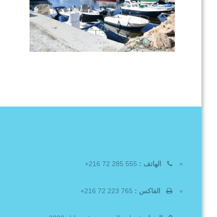
الهاتف :
555 285 72 216+
الفاكس :
765 223 72 216+