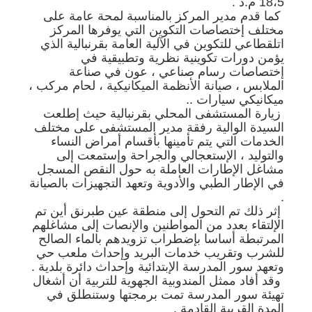
18،5 م.د .
كما قدم مدير المركز بالمناسبة لمحة عامة على
مختلف إختصاصات التكوين التي يوفرها المركز
اتلقطاعي للتكوين في الآلية العامة بقرنبالية الذي
يؤمن دورات تكوينية نظرية وتطبيقية في
إختصاصات رسام صناعي ، عون في صناعة
الملابس ، صيانة الأنظمة الميكانيكية ، لحام مركب ،
ميكانيكي سيارات ..
زيارة المستشفى المحلي بقرنبالية حيث إطلعت
السيدة الوالية رفقة مدير المستشفى على مختلف
الخدمات التي يتم تأمينها بأقسام أمراض النساء
والتوليد ، الإستعجالي والجراحة وإستمعت إلى
مشاغل الإطارات العاملة به حول النقص المسجل
في الإطار الطبي والأدوية وتعهد التجهيزات بالصيانة
.
إثر ذلك تم التحول إلى منطقة عين طبرنق أين تم
الإلتقاء بعدد من المواطنين والإنصات إلى مشاغلهم
المرتبطة أساسا بإضطراب تزويدهم بالماء الصالح
للشرب وتقريب خدمات البريد وإحداث ملعب حي
وتعهد سور المدرسة الإبتدائية وإحداث دائرة بلدية .
وقد أفاد ممثل المندوبية الجهوية للتربية أن أشغال
تهيئة سور المدرسة تمت برمجتها وستنطلق في
المدة القريبة القادمة .