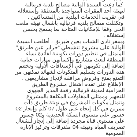
كما دعت السيدة الوالية مصالح بلدية قرنبالية
لتهيئة أحد المقرات المتواجدة بالمنطقة وإستغلاله
في تقريب الخدمات البلدية من المتساكنين .
وتكفلت مصالح بلدية قرنبالية بأشغال تهيئة ملعب
الحي وفقا للإمكانيات المتاحة بما يسمح بحسن
إستغلاله .
وبمقر نادي الشباب بعين طبرنق ، أطلعت السيدة
الوالية على مشروع تنشيطي “حراير عين طبرنق”
المتمثل في تنظيم دورات تكوينية لفائدة نساء
المنطقة لبعث مشاريع وإكسابهن مهارات حياتية
إضافة إلى تكوينهن في الإسعافات الأولية وتختتم
هذه الدورات بتسليم المتكونات لشهائد تمكنهن من
التمتع بمنح وقروض مرافقة لإنجاز مشاريعهن .
الإطلاع على تقدم أشغال مشروع الطريق
الحزامية لمدينة قرنبالية رفقة المدير الجهوي
للتجهيز وممثلي المقاولات المكلفة بالمشروع
وتتمثل مكونات المشروع في تهيئة طريق ذات
ممرين في كل إتجاه على طول 07 كلم وإنجاز 02
جسور على مستوى السكة الحديدية و02 جسور
على مستوى قناة مجردة إضافة إلى إنجاز أـشغال
تصريف المياه وتهيئة 04 مفترقات وتركيز الإنارة
العمومية