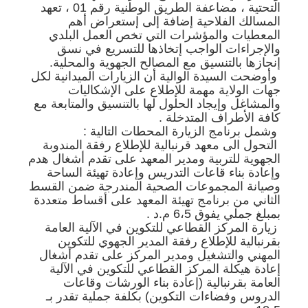
التحتية ، مضاعفة الطريق الوطنية رقم 01 ، تعهد
المسالك الفلاحية إضافة إلى إستعراض أهم
المعطيات والمؤشرات التي تخص العمل البلدي
والإجراءات الواجب إتخاذها للتسريع في نسق
إنجازها بالتنسيق مع المصالح الجهوية والمحلية.
وأوضحت السيدة الوالية أن الزيارات الميدانية لكل
جهات الولاية مهمة للإطلاع على الإشكاليات
والمشاغل وإيجاد الحلول لها بالتنسيق والمتابعة مع
كافة الأطراف المتدخلة .
️ وشمل برنامج الزيارة المحطات التالية :
التحول الى معهد قرنبالية للإطلاع رفقة المندوبة
الجهوية للتربية ومدير المعهد على تقدم أشغال هدم
وإعادة بناء قاعات التدريس وإعادة تهيئة الساحة
وصيانة المجموعات الصحية المندرجة ضمن القسط
الثاني من برنامج تهيئة المعهد على أقساط متعددة
بمبلغ جملي يفوق 6،5 م.د .
زيارة المركز القطاعي للتكوين في الآلية العامة
بقرنبالية للإطلاع رفقة المدير الجهوي للتكوين
المهني والتشغيل ومدير المركز على تقدم أشغال
إعادة هيكلة المركز القطاعي للتكوين في الآلية
العامة بقرنبالية (إعادة بناء الورشات وقاعات
الدروس وفضاءات التكوين) بكلفة جملية تقدر بـ