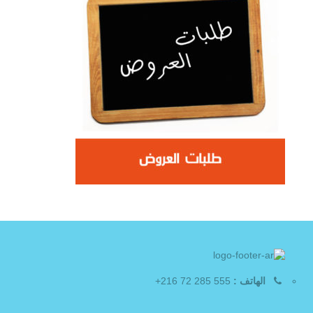
الهاتف :
555 285 72 216+