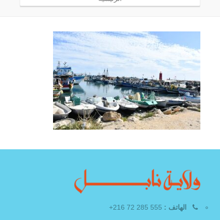
الهاتف :
555 285 72 216+