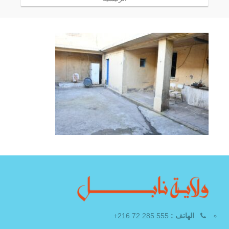
الهاتف :
555 285 72 216+