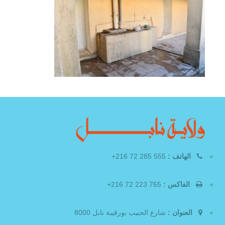
الهاتف :
555 285 72 216+
الفاكس :
765 223 72 216+
العنوان :
شارع الحبيب بورقيبة نابل 8000