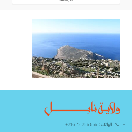
الهاتف :
555 285 72 216+