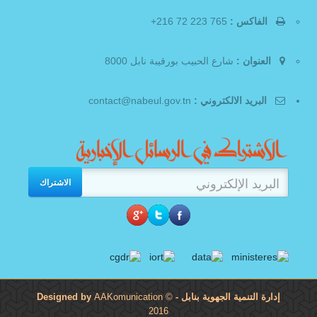
الفاكس :
765 223 72 216+
العنوان :
شارع الحبيب بورقيبة نابل 8000
البريد الالكتروني :
contact@nabeul.gov.tn
الاشتراك
إدارة التنمية الجهوية بنابل
- Designed by
©
AAKomunication
2016