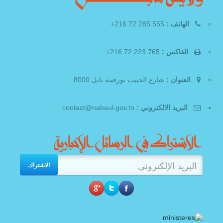
الهاتف :
555 285 72 216+
الفاكس :
765 223 72 216+
العنوان :
شارع الحبيب بورقيبة نابل 8000
البريد الالكتروني :
contact@nabeul.gov.tn
الاشتراك