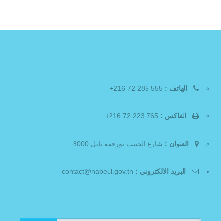
الهاتف :
555 285 72 216+
الفاكس :
765 223 72 216+
العنوان :
شارع الحبيب بورقيبة نابل 8000
البريد الالكتروني :
contact@nabeul.gov.tn