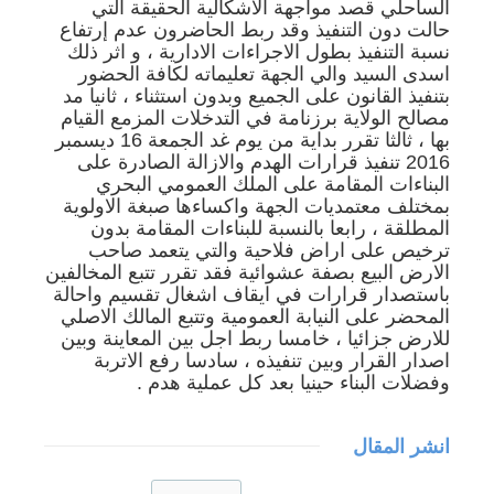
الساحلي قصد مواجهة الاشكالية الحقيقة التي
حالت دون التنفيذ وقد ربط الحاضرون عدم إرتفاع
نسبة التنفيذ بطول الاجراءات الادارية ، و اثر ذلك
اسدى السيد والي الجهة تعليماته لكافة الحضور
بتنفيذ القانون على الجميع وبدون استثناء ، ثانيا مد
مصالح الولاية برزنامة في التدخلات المزمع القيام
بها ، ثالثا تقرر بداية من يوم غد الجمعة 16 ديسمبر
2016 تنفيذ قرارات الهدم والازالة الصادرة على
البناءات المقامة على الملك العمومي البحري
بمختلف معتمديات الجهة واكساءها صبغة الاولوية
المطلقة ، رابعا بالنسبة للبناءات المقامة بدون
ترخيص على اراض فلاحية والتي يتعمد صاحب
الارض البيع بصفة عشوائية فقد تقرر تتبع المخالفين
باستصدار قرارات في ايقاف اشغال تقسيم واحالة
المحضر على النيابة العمومية وتتبع المالك الاصلي
للارض جزائيا ، خامسا ربط اجل بين المعاينة وبين
اصدار القرار وبين تنفيذه ، سادسا رفع الاتربة
وفضلات البناء حينيا بعد كل عملية هدم .
انشر المقال