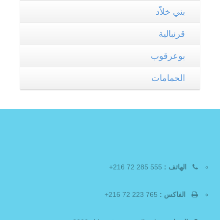
بني خلاّد
قرنبالية
بوعرقوب
الحمامات
الهاتف :
555 285 72 216+
الفاكس :
765 223 72 216+