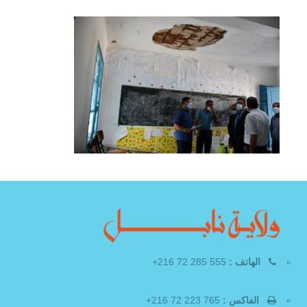
الهاتف :
555 285 72 216+
الفاكس :
765 223 72 216+