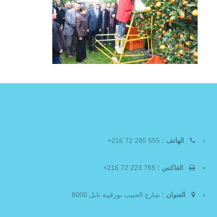
الهاتف :
555 285 72 216+
الفاكس :
765 223 72 216+
العنوان :
شارع الحبيب بورقيبة نابل 8000