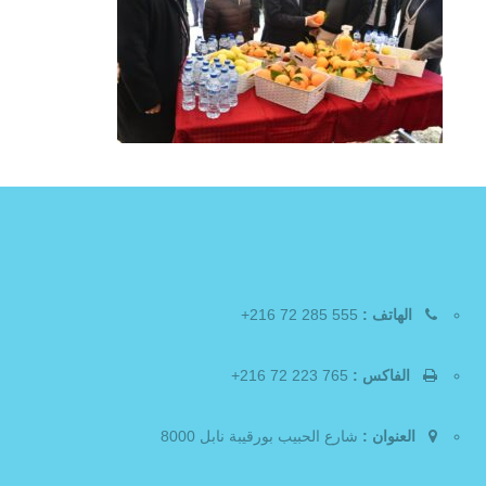
الهاتف :
555 285 72 216+
الفاكس :
765 223 72 216+
العنوان :
شارع الحبيب بورقيبة نابل 8000