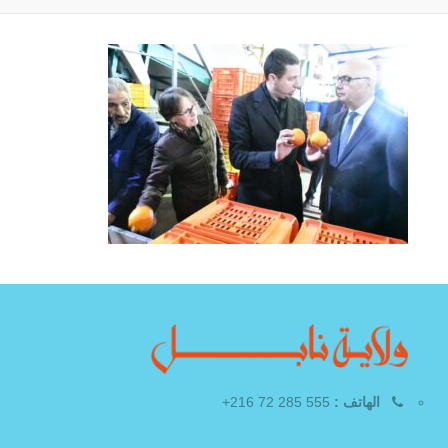
الهاتف :
555 285 72 216+