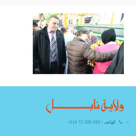
الهاتف :
555 285 72 216+