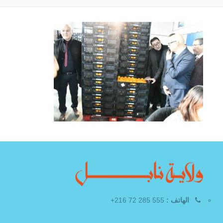
الهاتف :
555 285 72 216+