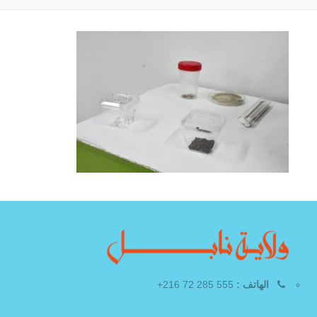
الهاتف :
555 285 72 216+