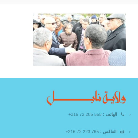
الهاتف :
555 285 72 216+
الفاكس :
765 223 72 216+