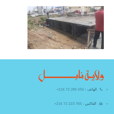
الهاتف :
555 285 72 216+
الفاكس :
765 223 72 216+