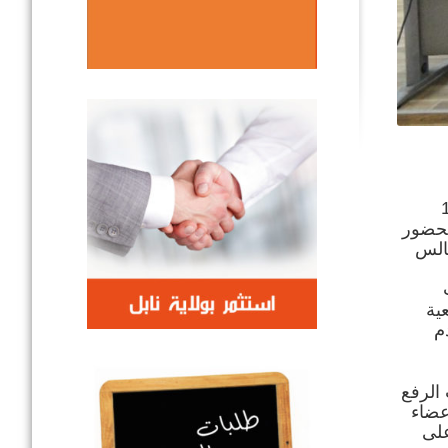
 جلسة عمل إنعقدت اليوم الخميس 13
وبحضور
جالس
ية
م
 الرفع
عضاء
على