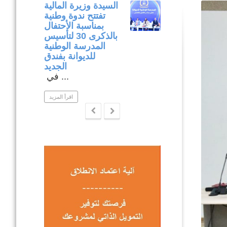
متابعة مكتبية
السيدة وزيرة المالية
وميدانية لتنفيذ
تفتتح ندوة وطنية
المشاريع المدرجة
بمناسبة الأحتفال
في إطار برنامج
بالذكرى 30 لتأسيس
التنمية المندمجة
المدرسة الوطنية
بولاية نابل .
للديوانة بفندق
ار متابعة ...
الجديد
في ...
اقرأ المزيد
اقرأ المزيد