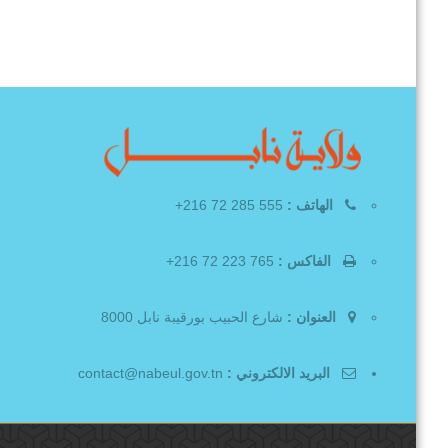
الهاتف :
555 285 72 216+
الفاكس :
765 223 72 216+
العنوان :
شارع الحبيب بورقيبة نابل 8000
البريد الالكتروني :
contact@nabeul.gov.tn