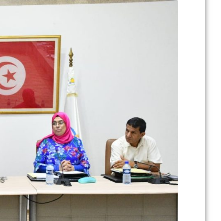
جل
ال
في إطار تطوير .