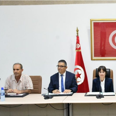
سة عمل لعرض
الإستعداد لموسم
مشروع محطة
جني وتحويل الزيتون
تحويل الكهربائي
والإحتفال بالعيد
المزدوج ذو جهد 400
الوطني للشجرة
كيلوفولط قرنبالية 2
إستعدادا لموسم
.
جني ...
..
في إط
اقرأ المزيد
اقرأ المزيد