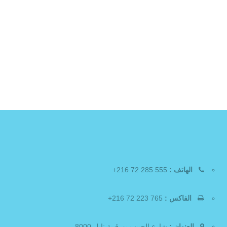
الهاتف :
555 285 72 216+
الفاكس :
765 223 72 216+
العنوان :
شارع الحبيب بورقيبة نابل 8000