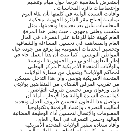
إستعرض بالمناسبة عرضا حول مهام وتنظيم
وإختصاصات دائرة المحاسبات .
وأفادت السيدة الوالية في كلمتها بأن لقاء اليوم
بمناسبة إفتتاح مقر الدائرة الجهوية لمحكمة
المحاسبات بنابل بعد تجديدها وتحديثها، يمثل
مكسب وطني وجهوي ، حيث يعتبر هذا المرفق
العام كهيئة عليا للرقابة على التصرف في المال
العام والمساهمة في تحسين المساءلة والشفافية
وتحسين الخدمات العمومية بما يرفع من جودة حياة
المواطن التونسي . كما بينت أن هذا العمل جاء في
إطار التعاون الدولي بين الجمهورية التونسية
والولايات المتحدة الأمريكية “المركز الوطني
لمحاكم الولايات” وبتمويل من سفارة الولايات
المتحدة الأمريكية بتونس، وأن هذا التدخل سيمكن
من تقريب المرفق القضائي من المتقاضين بولايتي
نابل وزغوان ومن تحسين ظروف التقاضي .
كما ثمنت السيدة الوالية هذا الإنجاز ، آملة أن
يتواصل هذا التعاون لتحسين ظروف العمل وتجديد
أساليب التصرف وإعتماد الرقمنة وتكنولوجيا
المعلومات والإتصال لتحسين أداء الوظيفة القضائية
المالية وحسن التصرف في المال العام .
وأفاد سعادة سفير الولايات المتحدة الأمريكية
بتونس في كلمته بأن إفتتاح مقر الدائرة الجهوية