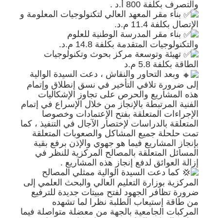
والتصرف بكلفة 800 أ.د .
بناء مقر المعهد العالي لتكنولوجيات المعلومة و
الإتصال بكلفة 11.4 م.د.
بناء مقر المدرسة الوطنية للعلوم
والتكنولوجيات المتقدمة بكلفة 14.8 م.د.
تهيئة وتوسعة مركز بحوث وتكنولوجيات
الطاقة بكلفة 5.8 م.د
وبعد التحاور والنقاش ، دعت السيدة الوالية
إلى ضرورة تلافي التأخير في نسق إنطلاق وإتمام
هذه المشاريع والحرص على تجاوز الإشكاليات
الفنية المرتبطة بالإنجاز من خلال الإسراع في إتمام
الإجراءات المتعلقة بفتح الإعتمادات وخصوصا
المتعلقة بالدراسات لإختصار الآجال في التنفيذ ، كما
تمت حلحلة جميع المشاكل والصعوبات المتعلقة
بإنجاز المشاريع فيما هو جهوي والإذن برفع بقية
المسائل المتعلقة بالمصالح المركزية للنظر في
إزالة العوائق لدفع إنجاز هذه المشاريع .
كما دعت السيدة الوالية ممثلي المصالح
المركزية بوزارة التعليم العالي والبحث العلمي إلى
ضرورة تظافر الجهود لفتح مبيتات جديدة للترفيع
من طاقة إستيعاب الطلبة نظرا لما تشهده
المركبات الجامعية بالجهة من معضلة متواصلة فيما