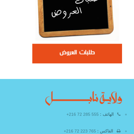
الهاتف :
555 285 72 216+
الفاكس :
765 223 72 216+