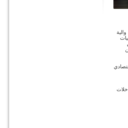
الية
يات
ن
ن
قتصادي
دخلات