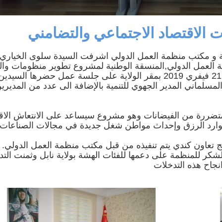
الاقتصاد الاجتماعي والتضامني
ية و مكتب منظمة العمل الدولي اشرفت السيدة سلوى الخياري و
 العمل الدولي,المنسقة الوطنية لمشروع تطوير منظومات وال
الاقتصاد الاجتماعي والتضامني ,صباح يوم الخميس 21 فيفري 2019 بمقر الولاية على جلسة عمل حضرها السيدي
المسلماني المدير الجهوي للتنمية بالإضافة الى عدد من المديري
المتضررة من الفيضانات وهو مشروع سيساعد على الانتعاش الا
وارد الرزق وإحداث مواطن شغل جديدة في مجالات الصناعات
الشكر للمنظمة على دعمها للفئات الهشة بولاية نابل وثمنت الت
جاح هذه التدخلات