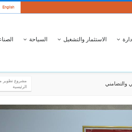
English
دارة
الاستثمار والتشغيل
السياحة
الصناع
مشروع تطوير منظ
ي والتضامني
الرئيسية
سة عمل لعرض
الإستعداد لموسم
مشروع محطة
جني وتحويل الزيتون
تحويل الكهربائي
والإحتفال بالعيد
المزدوج ذو جهد 400
الوطني للشجرة
كيلوفولط قرنبالية 2
إستعدادا لموسم