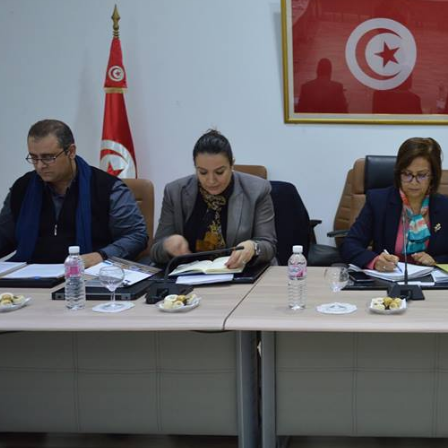
.
جني ...
..
في إط
اقرأ المزيد
اقرأ المزيد