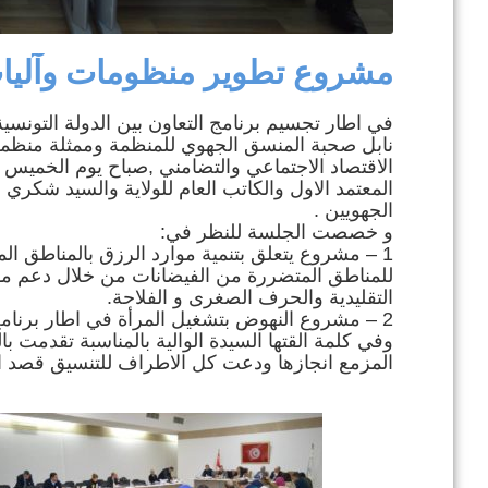
مشروع تطوير منظومات وآليات 
في اطار تجسيم برنامج التعاون بين الدولة التونس
نابل صحبة المنسق الجهوي للمنظمة وممثلة منظمة
المعتمد الاول والكاتب العام للولاية والسيد شكري 
الجهويين .
و خصصت الجلسة للنظر في:
1 – مشروع يتعلق بتنمية موارد الرزق بالمناطق 
للمناطق المتضررة من الفيضانات من خلال دعم م
التقليدية والحرف الصغرى و الفلاحة.
2 – مشروع النهوض بتشغيل المرأة في اطار برنامج تعاون كندي يتم تنفيذه من قبل مكتب منظمة العمل الدولي.
وفي كلمة القتها السيدة الوالية بالمناسبة تقدمت ب
المزمع انجازها ودعت كل الاطراف للتنسيق قصد ان