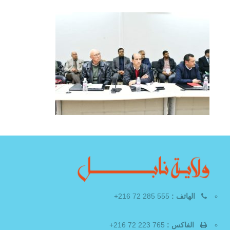
الهاتف :
555 285 72 216+
الفاكس :
765 223 72 216+