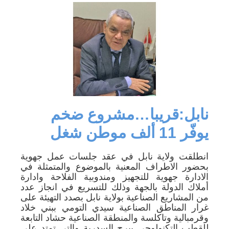
نابل:قريبا…مشروع ضخم
يوفّر 11 ألف موطن شغل
انطلقت ولاية نابل في عقد جلسات عمل جهوية
بحضور الاطراف المعنية بالموضوع والمتمثلة في
الادارة جهوية للتجهيز ومندوبية الفلاحة وادارة
أملاك الدولة بالجهة وذلك للتسريع في انجاز عدد
من المشاريع الصناعية بولاية نابل بصدد التهيئة على
غرار المناطق الصناعية سيدي التومي ببني خلاد
وقرمبالية وتاكلسة والمنطقة الصناعية حشاد التابعة
للقطب التكنولوجي ببرج السدرية والتي تمتد على