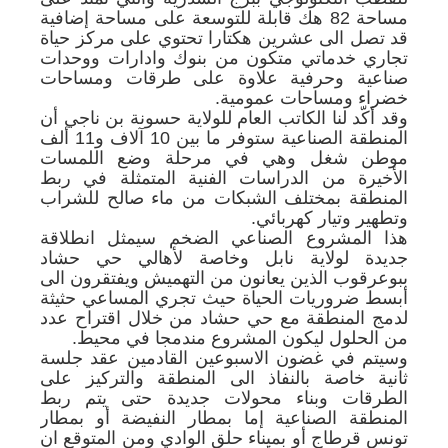
مساحة 82 هك قابلة للتوسعة على مساحة إضافية
قد تصل الى عشرين هكتارا تحتوي على مركز حياة
تجاري خدماتي متكون من بنوك وادارات ووحدات
صناعية وحرفية علاوة على طرقات ومساحات
خضراء ومساحات عمومية.
وقد أكّد لنا الكاتب العام للولاية حسونة بن ناجي أن
المنطقة الصناعية ستوفر ما بين 10 آلاف و11 ألف
موطن شغل وهي في مرحلة وضع اللمسات
الأخيرة من الدراسات الفنية المتمثلة في ربط
المنطقة بمختلف الشبكات من ماء صالح للشراب
وتطهير وتيار كهربائي.
هذا المشروع الصناعي الضخم سيمثل انطلاقة
جديدة لولاية نابل وخاصة لأهالي حي حشاد
ببوعرقوب الذين يعانون من التهميش ويفتقرون الى
أبسط ضروريات الحياة حيث تجري المساعي حثيثة
لدمج المنطقة مع حي حشاد من خلال اقتراح عدد
من الحلول ليكون المشروع مندمجا في محيط.
وسيتم في غضون الاسبوعين القادمين عقد جلسة
ثانية خاصة بالنفاذ الى المنطقة والتركيز على
الطرقات وبناء محولات جديدة حتى يتم ربط
المنطقة الصناعية إما بمطار النفيضة أو بمطار
تونس قرطاج أو بميناء حلق الوادي ومن المتوقع ان