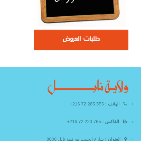
الهاتف :
555 285 72 216+
الفاكس :
765 223 72 216+
العنوان :
شارع الحبيب بورقيبة نابل 8000