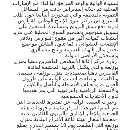
للسيدة الوالية والوفد المرافق لها لقاء مع الإطارات
المحلية تم خلاله إستعراض جانب من المشاغل
التنموية بالمنطقة والتي تمحورت أساسا حول طلب
التسريع في تركيز سوق الإنتاج الوطني للقوارص
لمزيد دفع نسق الترويج ومساعدة المنتجين على
تسويق منتوجهم وتشجيع السوق المحلية على مزيد
أستيعاب كميات أكبر من منتوج القوارص وتلافي
الإنتصاب العشوائي ، كما تناول النقاش مواضيع
تخص مثال التهيئة العمرنية وشح مياه الري
وإستغلال الأراضي الدولية .
زيارة مركز إعانة الأشخاص القاصرين ذهنيا بمنزل
بوزلفة والذي يتكفل بالتربية المختصة لفائدة
القاصرين ذهنيا بمعتمديات منزل بوزلفة ، سليمان
وتاكلسة ، وإطلعت السيدة الوالية على ظروف
العمل به ومختلف الأنشطة والتأهيل والتكوين
والأنشطة الرياضية والترفيهية التي يتم تقديمها
لذوي الاحتياجات الخصوصية
وعبرت السيدة الوالية عن تقديرها للخدمات التي
يتم تأمينها في هذا المركز مثمنة مجهودات هيئة
الجمعية والإطار الإداري والتربوي القائمين عليه .
-معاينة أشغال تهيئة قاعة الأفراح البلدية بمنزل
بوزلفة التي إنطلقت يوم 18 سبتمبر الجاري بمبلغ