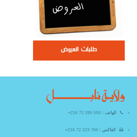
الهاتف :
555 285 72 216+
الفاكس :
765 223 72 216+