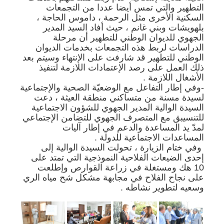
التطهير والتي تمس أيضا عددا من التجمعات
السكنية الأخرى مثل الرحمة ، داموس الحاجة ،
بلهويشات وبني غانم ، حيث أفاد السيد المدير
الجهوي للديوان الوطني للتطهير أن مرحلة
الدراسات لربط هذه التجمعات بخدمات الديوان
الوطني للتطهير قد شارفت على الإنتهاء وسيتم بعد
ذلك العمل على رصد الإعتمادات اللازمة لتنفيذ
الأشغال اللازمة .
-وفي إطار التفاعل مع الوضعيّة الصحية والإجتماعية
لسيدة مسنة من متساكني منطقة العيثة ، دعت
السيدة الوالية المدير الجهوي للشؤون الاجتماعية
للتنسيبق مع المتصرف الجهوي للتضامن الإجتماعي
لمدّ يد المساعدة والدعم في إطار آليات
المساعدات الاجتماعية للدولة .
وفي ختام الزيارة ، تحولت السيدة الوالية إلى
إحدى الضيعات الفلاحية النموذجية التي تمتد على
10 هك ومستغلة في زراعة القوارص وإطلعت
على نجاح الفلاح في مجابهة مشكل شح مياه الري
وسعيه لتطوير نشاطه .