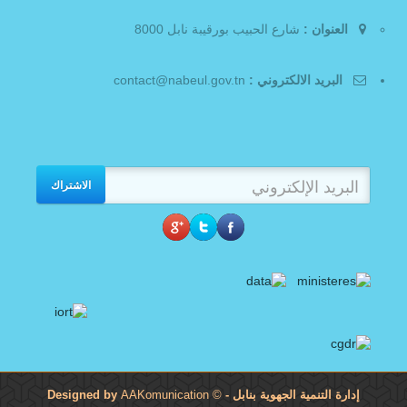
العنوان :
شارع الحبيب بورقيبة نابل 8000
البريد الالكتروني :
contact@nabeul.gov.tn
الاشتراك
إدارة التنمية الجهوية بنابل
- Designed by
©
AAKomunication