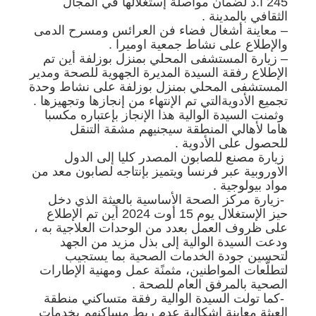
245 أ.د لضمان مواصلة إستغلالها في المجال
الثقافي بالمدينة .
– معاينة أشغال فضاء فن العرائس ومسرح الدمى
والإطلاع على نشاط جمعية اوميرا .
– زيارة المستشفى المحلي بمنزل بوزلفة أين تم
الإطلاع رفقة السيدة المديرة الجهوية للصحة ومدير
المستشفى المحلي بمنزل بوزلفة على نشاط وحدة
تجميع الأدويةالتي تم الإنتهاء من إنجازها وتجهيزها .
وثمنت السيدة الوالية هذا الإنجاز بإعتباره مكسبا
هاما لأهالي المنطقة سيجنيهم مشقة التنقل
للحصول على الأدوية .
زيارة مصنع للصابون المصدر كليا إلى الدول
الاوروبية عبر فرنسا ويتميز بإنتاجه لصابون معد من
مواد بيولوجية .
-زيارة مركز الصحة الأساسية بالعيثة الذي دخل
حيز الإستغلال يوم 15 أوت 2024 أين تم الإطلاع
على ظروف العمل بعدد من الوحدات العلاجية به ،
ودعت السيدة الوالية إلى بذل مزيد من الجهد
لتحسين جودة الخدمات الصحية بما يستجيب
لتطلّعات المواطنين، مثمنًة عمل ومهنية الإطارات
الصحية بالمرفق العام للصحة .
-كما تولت السيدة الوالية رفقة متساكني منطقة
العيثة معاينة إشكالية عدم ربط مساكنهم بخدمات