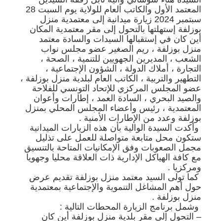
المعتمد الأول والكاتب العام للولاية يوم السبت 28
سبتمبر 2024 زيارة ميدانية إلى معتمدية منزل
بوزلفة إستهلتها بالتحول إلى مقر معتمدية المكان
أين كان في إستقبالها السيدات والسادة معتمد
منزل بوزلفة ، ريم الصغير عضو مجلس نواب
الشعب ، المديرين الجهويين للتنمية ، الصحة ،
التجارة ، أملاك الدولة ، الشؤون الإجتماعية ،
التطهير والتربية ، الكاتب العام لبلدية منزل بوزلفة ،
عضو المجلس المركزي للإتحاد التونسي للفلاحة
والصيد البحري ، السادة العمد ، إطارات وأعوان
المعتمدية ، رئيس وأعضاء المجلس المحلي بمنزل
بوزلفة وعدد من الإطارات الأمنية .
وأكدت السيدة الوالية بأن هذه الزيارات الميدانية
ستكون محل متابعة متواصلة للعمل على تذليل
مجمل الصعوبات وفق الإمكانيات المتاحة بالتنسيق
مع كافة الهياكل الإدارية ذات العلاقة محليا وجهويا
ومركزيا .
كما تولى السيد معتمد منزل بوزلفة تقديم عرض
حول أهم المشاغل التنموية والإجتماعية بمعتمدية
منزل بوزلفة .
وشمل برنامج الزيارة المحطات التالية :
– التحول إلى مقر بلدية منزل بوزلفة أين كان