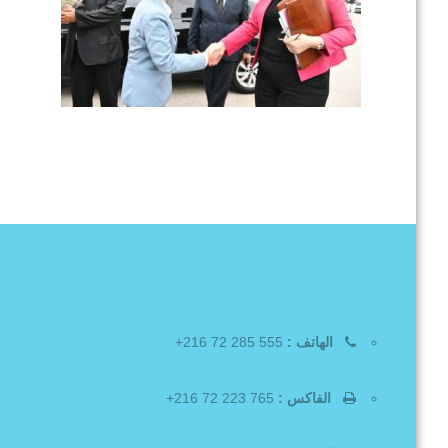
الهاتف :
555 285 72 216+
الفاكس :
765 223 72 216+